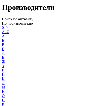
Производители
Поиск по алфавиту
По производителю
0–9
A–Z
А
Б
В
Г
Д
Е
Ж
З
И
Й
К
Л
М
Н
О
П
Р