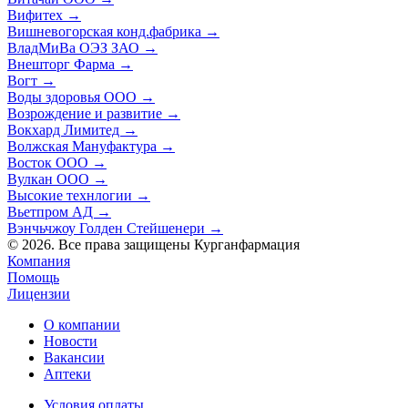
Вифитех
→
Вишневогорская конд.фабрика
→
ВладМиВа ОЭЗ ЗАО
→
Внешторг Фарма
→
Вогт
→
Воды здоровья ООО
→
Возрождение и развитие
→
Вокхард Лимитед
→
Волжская Мануфактура
→
Восток ООО
→
Вулкан ООО
→
Высокие технлогии
→
Вьетпром АД
→
Вэнчьчжоу Голден Стейшенери
→
© 2026. Все права защищены Курганфармация
Компания
Помощь
Лицензии
О компании
Новости
Вакансии
Аптеки
Условия оплаты