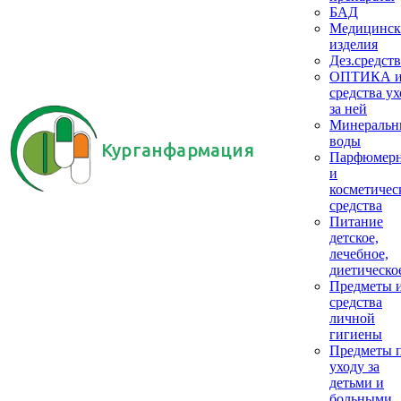
БАД
Медицинск
изделия
Дез.средств
ОПТИКА 
средства ух
за ней
Минеральн
воды
Курганфармация
Парфюмер
и
косметичес
средства
Питание
детское,
лечебное,
диетическо
Предметы 
средства
личной
гигиены
Предметы 
уходу за
детьми и
больными