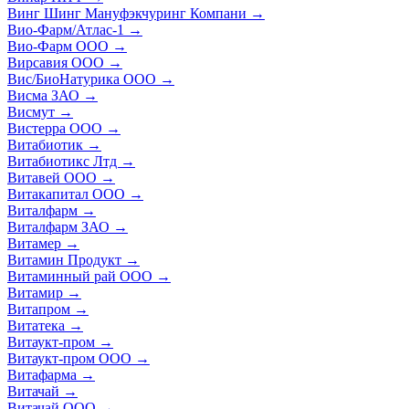
Винг Шинг Мануфэкчуринг Компани
→
Вио-Фарм/Атлас-1
→
Вио-Фарм ООО
→
Вирсавия ООО
→
Вис/БиоНатурика ООО
→
Висма ЗАО
→
Висмут
→
Вистерра ООО
→
Витабиотик
→
Витабиотикс Лтд
→
Витавей ООО
→
Витакапитал ООО
→
Виталфарм
→
Виталфарм ЗАО
→
Витамер
→
Витамин Продукт
→
Витаминный рай ООО
→
Витамир
→
Витапром
→
Витатека
→
Витаукт-пром
→
Витаукт-пром ООО
→
Витафарма
→
Витачай
→
Витачай ООО
→