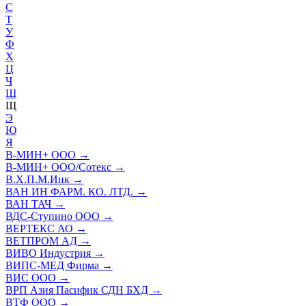
С
Т
У
Ф
Х
Ц
Ч
Ш
Щ
Э
Ю
Я
В-МИН+ ООО
→
В-МИН+ ООО/Сотекс
→
В.Х.П.М.Инк
→
ВАН ИН ФАРМ. КО. ЛТД.
→
ВАН ТАЧ
→
ВДС-Ступино ООО
→
ВЕРТЕКС АО
→
ВЕТПРОМ АД
→
ВИВО Индустрия
→
ВИПС-МЕД Фирма
→
ВИС ООО
→
ВРП Азия Пасифик СДН БХД
→
ВТФ ООО
→