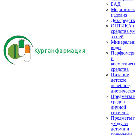
БАД
Медицинск
изделия
Дез.средств
ОПТИКА 
средства ух
за ней
Минеральн
воды
Курганфармация
Парфюмер
и
косметичес
средства
Питание
детское,
лечебное,
диетическо
Предметы 
средства
личной
гигиены
Предметы 
уходу за
детьми и
больными