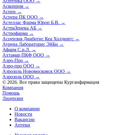
Асептика ООО
→
Аскопром
→
Аспен
→
Аспера ПК ООО
→
Астеллас Фарма Юроп Б.В.
→
АстраЗенека АБ
→
Астрофарма
→
Асцензия Диабитис Кеа Холдингс
→
Аурена Лабораторис ЭйБи
→
Афарм С.р.Л.
→
Ахтамар ПКФ ООО
→
Аэро-Про
→
Аэро-про ООО
→
Аэрозоль Новомосковск ООО
→
Аэрозоль ООО
→
© 2026. Все права защищены Курганфармация
Компания
Помощь
Лицензии
О компании
Новости
Вакансии
Аптеки