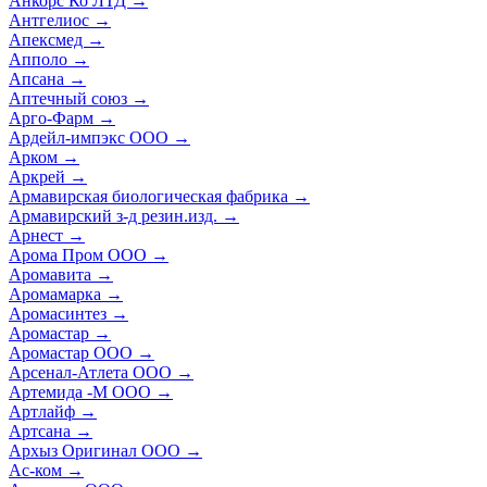
Анкорс Ко ЛТД
→
Антгелиос
→
Апексмед
→
Апполо
→
Апсана
→
Аптечный союз
→
Арго-Фарм
→
Ардейл-импэкс ООО
→
Арком
→
Аркрей
→
Армавирская биологическая фабрика
→
Армавирский з-д резин.изд.
→
Арнест
→
Арома Пром ООО
→
Аромавита
→
Аромамарка
→
Аромасинтез
→
Аромастар
→
Аромастар ООО
→
Арсенал-Атлета ООО
→
Артемида -М ООО
→
Артлайф
→
Артсана
→
Архыз Оригинал ООО
→
Ас-ком
→