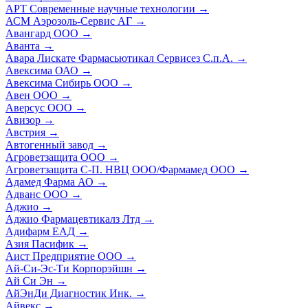
АРТ Современные научные технологии
→
АСМ Аэрозоль-Сервис АГ
→
Авангард ООО
→
Аванта
→
Авара Лискате Фармасьютикал Сервисез С.п.А.
→
Авексима ОАО
→
Авексима Сибирь ООО
→
Авен ООО
→
Аверсус ООО
→
Авизор
→
Австрия
→
Автогенный завод
→
Агроветзащита ООО
→
Агроветзащита С-П. НВЦ ООО/Фармамед ООО
→
Адамед Фарма АО
→
Адванс ООО
→
Аджио
→
Аджио Фармацевтикалз Лтд
→
Адифарм ЕАД
→
Азия Пасифик
→
Аист Предприятие ООО
→
Ай-Си-Эс-Ти Корпорэйшн
→
Ай Си Эн
→
АйЭнДи Диагностик Инк.
→
Айвекс
→