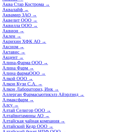
Аква Стар Кострома
→
Аквалайф
→
Аквамир ЗАО
→
Аквелит ООО
→
Аквилла ООО
→
Аквион
→
Аклен
→
Акрихин ХФК АО
→
Аксиом
→
Актавис
→
Акцент
→
Алина-Фарма ООО
→
Алина Фарм
→
Алина фармаООО
→
Алкой ООО
→
Алкон Кузи С.А.
→
Алкон Лабораториз, Инк
→
Аллерган Фармасьютикэлз Айэрлэнд
→
Алмаксфарм
→
Алсу
→
Алтай Селигор ООО
→
Алтайвитамины АО
→
Алтайская чайная компания
→
Алтайский Кедр ООО
→
Алтайский букет НПФ ООО
→