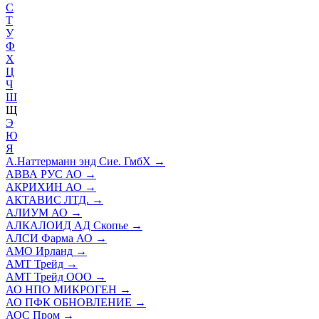
С
Т
У
Ф
Х
Ц
Ч
Ш
Щ
Э
Ю
Я
А.Наттерманн энд Сие. ГмбХ
→
АВВА РУС АО
→
АКРИХИН АО
→
АКТАВИС ЛТД.
→
АЛИУМ АО
→
АЛКАЛОИД АД Скопье
→
АЛСИ Фарма АО
→
АМО Ирланд
→
АМТ Трейд
→
АМТ Трейд ООО
→
АО НПО МИКРОГЕН
→
АО ПФК ОБНОВЛЕНИЕ
→
АОС Пром
→