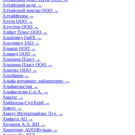
Алтайский кедр
→
Алтайский нектар ООО
→
Алтайфлора
→
Алтэя ООО
→
Алустин ООО
→
Алфит Плюс ООО
→
Альбомед ГмбХ
→
Альдомед ЗАО
→
Алькор ООО
→
Альмед ООО
→
Альпина Пласт
→
Альпина Пласт ООО
→
Альтекс ООО
→
Альтфарм
→
Альфа витаминс лабораторис
→
Альфапластик
→
Альфасигма С.п.А.
→
Аматег
→
Амбросиа-СупХерб
→
Амрус
→
Амрус Интерпрайзис Лтд.
→
Амфита АО
→
Андреев А.А. ИП
→
Аниитиву АОО/Вулкан
→