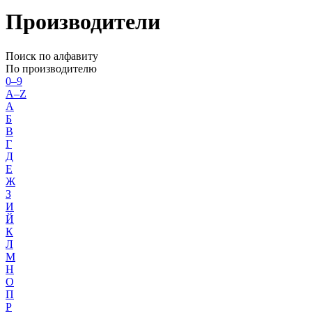
Производители
Поиск по алфавиту
По производителю
0–9
A–Z
А
Б
В
Г
Д
Е
Ж
З
И
Й
К
Л
М
Н
О
П
Р