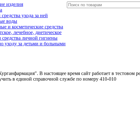
ие изделия
а
редства ухода за ней
ые воды
е и косметические средства
тское, лечебное, диетическое
 средства личной гигиены
о уходу за детьми и больными
урганфармация". В настоящее время сайт работает в тестовом р
чить в единой справочной службе по номеру 410-010