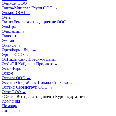
ЭликСи,ООО
→
Элита-Минерал Групп ООО
→
Эллара ООО
→
Элта
→
Элтиз Режевское предприятие ООО
→
ЭльПро
→
Эльфарма
→
Элюсан
→
Эмами
→
Эманси
→
ЭргоФарма Лтд.
→
Эрциг ООО
→
ЭсПиДи Свис Пресижн Дайаг
→
ЭсСиЭй Хайджин Продактс
→
Эско-Фарм
→
Эском
→
Эссити ООО
→
Эссити Оперэйшнс Поланд Сп. З.о.о
→
Эстэйд-Сервисгруп ООО
→
Этос ООО
→
© 2026. Все права защищены Курганфармация
Компания
Помощь
Лицензии