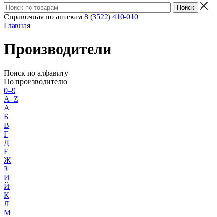
Справочная по аптекам
8 (3522) 410-010
Главная
Производители
Поиск по алфавиту
По производителю
0–9
A–Z
А
Б
В
Г
Д
Е
Ж
З
И
Й
К
Л
М