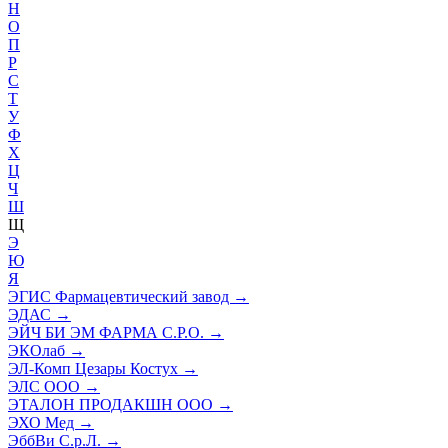
Н
О
П
Р
С
Т
У
Ф
Х
Ц
Ч
Ш
Щ
Э
Ю
Я
ЭГИС Фармацевтический завод
→
ЭДАС
→
ЭЙЧ БИ ЭМ ФАРМА С.Р.О.
→
ЭКОлаб
→
ЭЛ-Комп Цезары Костух
→
ЭЛС ООО
→
ЭТАЛОН ПРОДАКШН ООО
→
ЭХО Мед
→
ЭббВи С.р.Л.
→