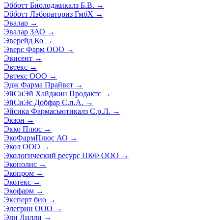
Эбботт Биолоджикалз Б.В.
→
Эбботт Лэбораториз ГмбХ
→
Эвалар
→
Эвалар ЗАО
→
Эверейд Ко
→
Эверс Фарм ООО
→
Эвисент
→
Эвтекс
→
Эвтекс ООО
→
Эдж Фарма Прайвет
→
ЭйСиЭй Хайджин Продактс
→
ЭйСиЭс Добфар С.п.А.
→
Эйсика Фармасьютикалз С.р.Л.
→
Экзон
→
Экко Плюс
→
ЭкоФармПлюс АО
→
Экол ООО
→
Экологический ресурс ПКФ ООО
→
Экополис
→
Экопром
→
Экотекс
→
Экофарм
→
Эксперт био
→
Элегрин ООО
→
Эли Лилли
→