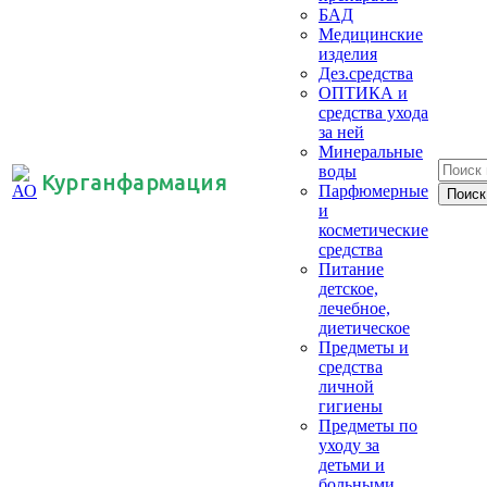
БАД
Медицинские
изделия
Дез.средства
ОПТИКА и
средства ухода
за ней
Минеральные
воды
Курганфармация
Парфюмерные
и
косметические
средства
Питание
детское,
лечебное,
диетическое
Предметы и
средства
личной
гигиены
Предметы по
уходу за
детьми и
больными