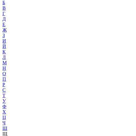
Б
В
Г
Д
Е
Ж
З
И
Й
К
Л
М
Н
О
П
Р
С
Т
У
Ф
Х
Ц
Ч
Ш
Щ