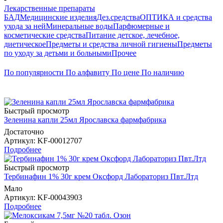
Лекарственные препараты
БАД
Медицинские изделия
Дез.средства
ОПТИКА и средства
ухода за ней
Минеральные воды
Парфюмерные и
косметические средства
Питание детское, лечебное,
диетическое
Предметы и средства личной гигиены
Предметы
по уходу за детьми и больными
Прочее
По популярности
По алфавиту
По цене
По наличию
Быстрый просмотр
Зеленина капли 25мл Ярославска фармфабрика
Достаточно
Артикул
: KF-00012707
Подробнее
Быстрый просмотр
Тербинафин 1% 30г крем Оксфорд Лабораториз Пвт.Лтд
Мало
Артикул
: KF-00043903
Подробнее