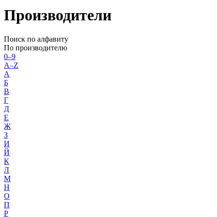
Производители
Поиск по алфавиту
По производителю
0–9
A–Z
А
Б
В
Г
Д
Е
Ж
З
И
Й
К
Л
М
Н
О
П
Р