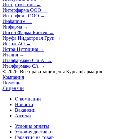
Интертекстиль
→
Интерфарма ООО
→
Интерфилл ООО
→
Инфаприм
→
Инфарма
→
Ипсен Фарма Биотек
→
Ируфа Индастриал Груп
→
Искож АО
→
Истра-Нутриция
→
Италия
→
Италфармако С.п.А.
→
Италфармако СА
→
© 2026. Все права защищены Курганфармация
Компания
Помощь
Лицензии
О компании
Новости
Вакансии
Аптеки
Условия оплаты
Условия доставки
Гарантия на товар