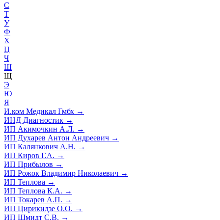
С
Т
У
Ф
Х
Ц
Ч
Ш
Щ
Э
Ю
Я
И.ком Медикал Гмбх
→
ИНД Диагностик
→
ИП Акимочкин А.Л.
→
ИП Духарев Антон Андреевич
→
ИП Калянкович А.Н.
→
ИП Киров Г.А.
→
ИП Прибылов
→
ИП Рожок Владимир Николаевич
→
ИП Теплова
→
ИП Теплова К.А.
→
ИП Токарев А.П.
→
ИП Цирикидзе О.О.
→
ИП Шмидт С.В.
→