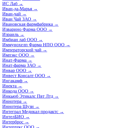
ИС Лаб
→
Иван-да-Марья
→
Иван-чай
→
Иван Чай ЗАО
→
Ивановская фармфабрика
→
Изварино Фарма ООО
→
Израиль
→
Имбиан лаб ООО
→
Иммунохелп Фарма НПО ООО
→
Императорский чай
→
Импэкс ООО
→
Инат-Фарма
→
Инат-фарма ЗАО
→
Инвар ООО
→
Инвест Консалт ООО
→
Ингакамф
→
Инекта
→
Инкода ООО
→
Инкьюб Этикалс Пвт Лтд
→
Иннотера
→
Иннотера Шузи
→
Интеграл Медикал продактс
→
ИнтелБИО
→
Интерброс
→
Интертекс ООО
→