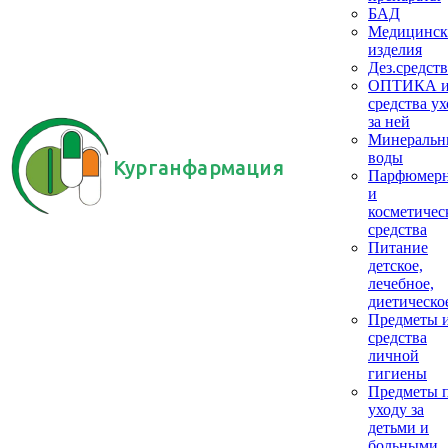
БАД
Медицинск
изделия
Дез.средств
ОПТИКА 
средства ух
за ней
Минеральн
воды
Курганфармация
Парфюмер
и
косметичес
средства
Питание
детское,
лечебное,
диетическо
Предметы 
средства
личной
гигиены
Предметы 
уходу за
детьми и
больными