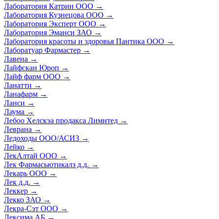
Лаборатория Катрин ООО
→
Лаборатория Кузнецова ООО
→
Лаборатория Эксперт ООО
→
Лаборатория Эманси ЗАО
→
Лаборатория красоты и здоровья Пантика ООО
→
Лаборатуар Фармастер
→
Лавена
→
Лайфскан Юроп
→
Лайф фарм ООО
→
Ланатти
→
Ланафарм
→
Ланси
→
Лаума
→
Лебоо Хелскэа продакса Лимитед
→
Леврана
→
Ледоходы ООО/АСИЗ
→
Лейко
→
ЛекАлтай ООО
→
Лек Фармасьютикалз д.д.
→
Лекарь ООО
→
Лек д.д.
→
Леккер
→
Лекко ЗАО
→
Лекра-Сэт ООО
→
Лексима АБ
→