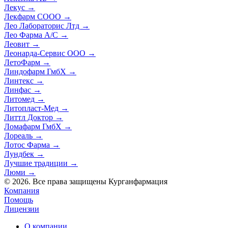
Лекус
→
Лекфарм СООО
→
Лео Лабораторис Лтд
→
Лео Фарма А/С
→
Леовит
→
Леонарда-Сервис ООО
→
ЛетоФарм
→
Линдофарм ГмбХ
→
Линтекс
→
Линфас
→
Литомед
→
Литопласт-Мед
→
Литтл Доктор
→
Ломафарм ГмбХ
→
Лореаль
→
Лотос Фарма
→
Лундбек
→
Лучшие традиции
→
Люми
→
© 2026. Все права защищены Курганфармация
Компания
Помощь
Лицензии
О компании