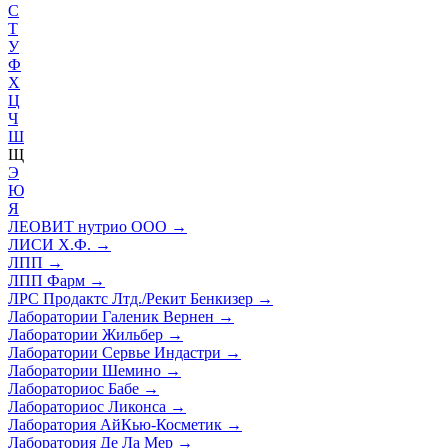
С
Т
У
Ф
Х
Ц
Ч
Ш
Щ
Э
Ю
Я
ЛЕОВИТ нутрио ООО
→
ЛИСИ Х.Ф.
→
ЛПП
→
ЛПП Фарм
→
ЛРС Продактс Лтд./Рекит Бенкизер
→
Лаборатории Галеник Вернен
→
Лаборатории Жильбер
→
Лаборатории Сервье Индастри
→
Лаборатории Шемино
→
Лабораториос Бабе
→
Лабораториос Ликонса
→
Лаборатория АйКью-Косметик
→
Лаборатория Де Ла Мер
→