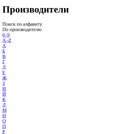
Производители
Поиск по алфавиту
По производителю
0–9
A–Z
А
Б
В
Г
Д
Е
Ж
З
И
Й
К
Л
М
Н
О
П
Р