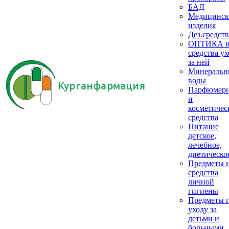
БАД
Медицинск
изделия
Дез.средств
ОПТИКА 
средства ух
за ней
Минеральн
воды
Курганфармация
Парфюмер
и
косметичес
средства
Питание
детское,
лечебное,
диетическо
Предметы 
средства
личной
гигиены
Предметы 
уходу за
детьми и
больными