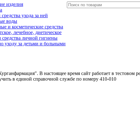
ие изделия
а
редства ухода за ней
ые воды
е и косметические средства
тское, лечебное, диетическое
 средства личной гигиены
о уходу за детьми и больными
урганфармация". В настоящее время сайт работает в тестовом р
чить в единой справочной службе по номеру 410-010