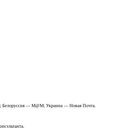
L; Белоруссия — M@M; Украина — Новая Почта.
онсультанта.