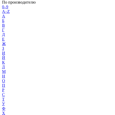
По производителю
0–9
A–Z
А
Б
В
Г
Д
Е
Ж
З
И
Й
К
Л
М
Н
О
П
Р
С
Т
У
Ф
Х