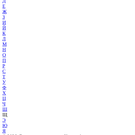
Д
Е
Ж
З
И
Й
К
Л
М
Н
О
П
Р
С
Т
У
Ф
Х
Ц
Ч
Ш
Щ
Э
Ю
Я