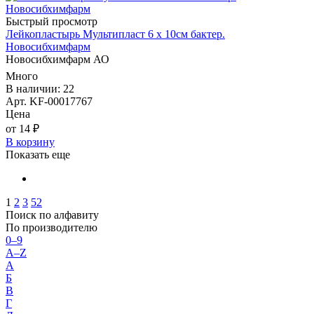
Быстрый просмотр
Лейкопластырь Мультипласт 6 х 10см бактер.
Новосибхимфарм
Новосибхимфарм АО
Много
В наличии: 22
Арт. KF-00017767
Цена
от 14 ₽
В корзину
Показать еще
1
2
3
52
Поиск по алфавиту
По производителю
0–9
A–Z
А
Б
В
Г