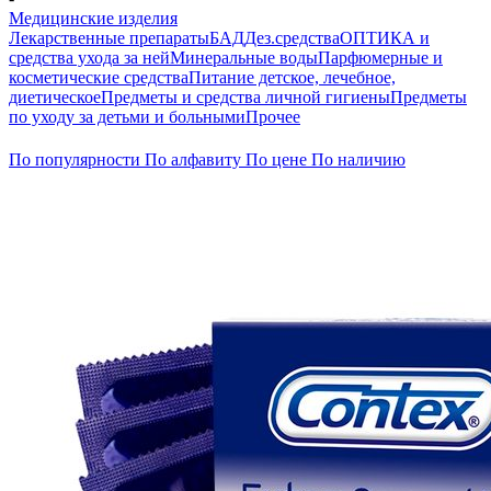
Медицинские изделия
Лекарственные препараты
БАД
Дез.средства
ОПТИКА и
средства ухода за ней
Минеральные воды
Парфюмерные и
косметические средства
Питание детское, лечебное,
диетическое
Предметы и средства личной гигиены
Предметы
по уходу за детьми и больными
Прочее
По популярности
По алфавиту
По цене
По наличию