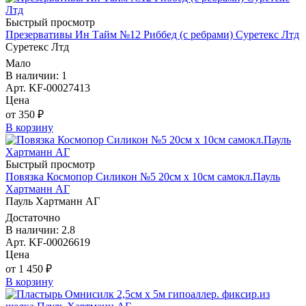
Быстрый просмотр
Презервативы Ин Тайм №12 Риббед (с ребрами) Суретекс Лтд
Суретекс Лтд
Мало
В наличии: 1
Арт. KF-00027413
Цена
от 350 ₽
В корзину
Быстрый просмотр
Повязка Космопор Силикон №5 20см х 10см самокл.Пауль
Хартманн AГ
Пауль Хартманн AГ
Достаточно
В наличии: 2.8
Арт. KF-00026619
Цена
от 1 450 ₽
В корзину