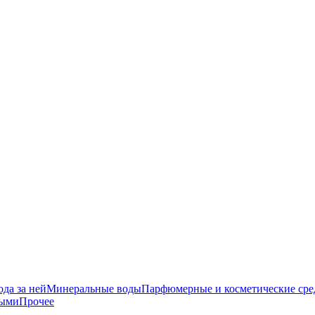
да за ней
Минеральные воды
Парфюмерные и косметические сре
ными
Прочее