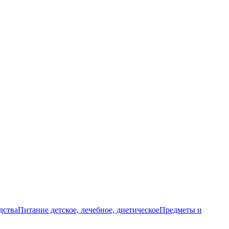
дства
Питание детское, лечебное, диетическое
Предметы и