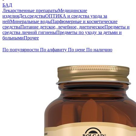
БАД
Лекарственные препараты
Медицинские
изделия
Дез.средства
ОПТИКА и средства ухода за
ней
Минеральные воды
Парфюмерные и косметические
средства
Питание детское, лечебное, диетическое
Предметы и
средства личной гигиены
Предметы по уходу за детьми и
больными
Прочее
По популярности
По алфавиту
По цене
По наличию