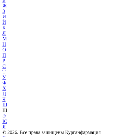
Е
Ж
З
И
Й
К
Л
М
Н
О
П
Р
С
Т
У
Ф
Х
Ц
Ч
Ш
Щ
Э
Ю
Я
© 2026. Все права защищены Курганфармация