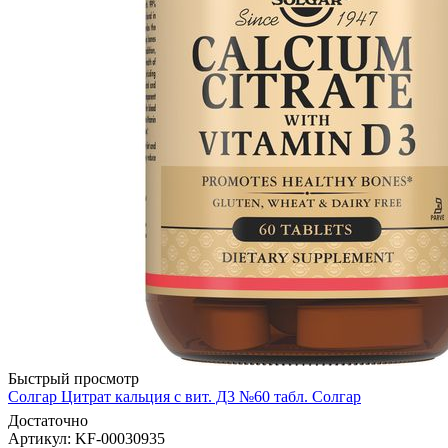
Быстрый просмотр
Солгар Цитрат кальция с вит. Д3 №60 табл. Солгар
Достаточно
Артикул
: KF-00030935