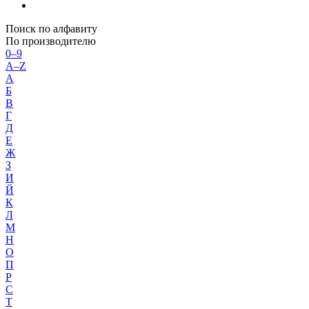
Поиск по алфавиту
По производителю
0–9
A–Z
А
Б
В
Г
Д
Е
Ж
З
И
Й
К
Л
М
Н
О
П
Р
С
Т