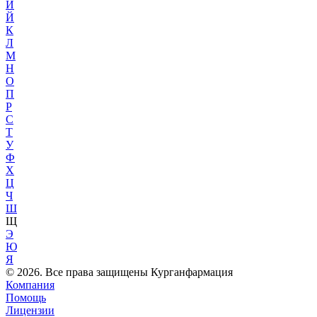
И
Й
К
Л
М
Н
О
П
Р
С
Т
У
Ф
Х
Ц
Ч
Ш
Щ
Э
Ю
Я
© 2026. Все права защищены Курганфармация
Компания
Помощь
Лицензии