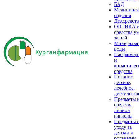
БАД
Медицинск
изделия
Дез.средств
ОПТИКА 
средства ух
за ней
Минеральн
воды
Курганфармация
Парфюмер
и
косметичес
средства
Питание
детское,
лечебное,
диетическо
Предметы 
средства
личной
гигиены
Предметы 
уходу за
детьми и
больными