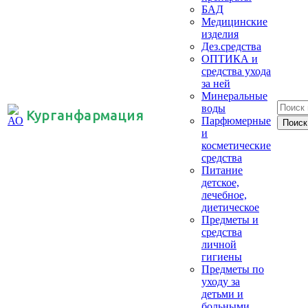
БАД
Медицинские
изделия
Дез.средства
ОПТИКА и
средства ухода
за ней
Минеральные
воды
Курганфармация
Парфюмерные
и
косметические
средства
Питание
детское,
лечебное,
диетическое
Предметы и
средства
личной
гигиены
Предметы по
уходу за
детьми и
больными