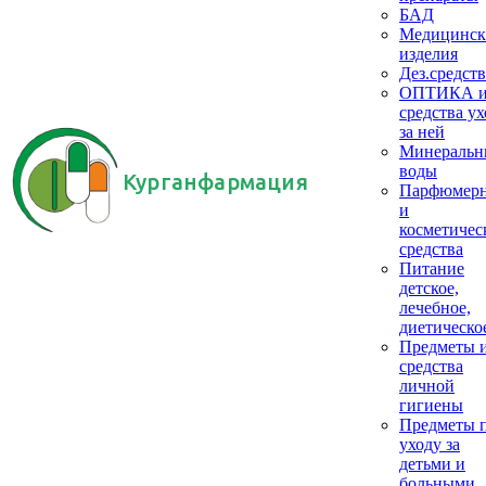
БАД
Медицинск
изделия
Дез.средств
ОПТИКА 
средства ух
за ней
Минеральн
воды
Курганфармация
Парфюмер
и
косметичес
средства
Питание
детское,
лечебное,
диетическо
Предметы 
средства
личной
гигиены
Предметы 
уходу за
детьми и
больными