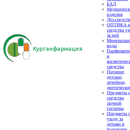
БАД
Медицинск
изделия
Дез.средств
ОПТИКА 
средства ух
за ней
Минеральн
воды
Курганфармация
Парфюмер
и
косметичес
средства
Питание
детское,
лечебное,
диетическо
Предметы 
средства
личной
гигиены
Предметы 
уходу за
детьми и
больными