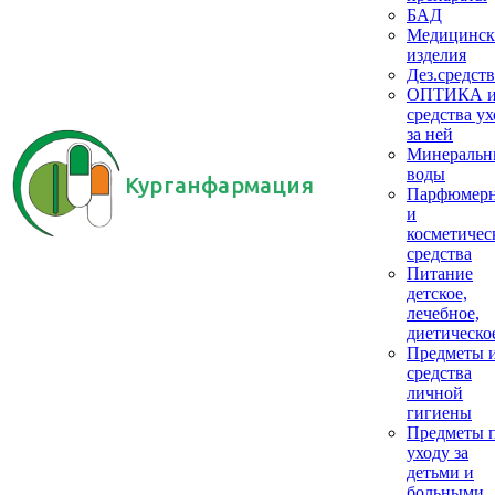
БАД
Медицинск
изделия
Дез.средств
ОПТИКА 
средства ух
за ней
Минеральн
воды
Курганфармация
Парфюмер
и
косметичес
средства
Питание
детское,
лечебное,
диетическо
Предметы 
средства
личной
гигиены
Предметы 
уходу за
детьми и
больными