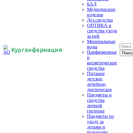
БАД
Медицинские
изделия
Дез.средства
ОПТИКА и
средства ухода
за ней
Минеральные
воды
Курганфармация
Парфюмерные
и
косметические
средства
Питание
детское,
лечебное,
диетическое
Предметы и
средства
личной
гигиены
Предметы по
уходу за
детьми и
больными