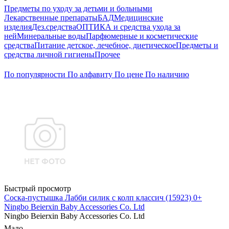
Предметы по уходу за детьми и больными
Лекарственные препараты
БАД
Медицинские
изделия
Дез.средства
ОПТИКА и средства ухода за
ней
Минеральные воды
Парфюмерные и косметические
средства
Питание детское, лечебное, диетическое
Предметы и
средства личной гигиены
Прочее
По популярности
По алфавиту
По цене
По наличию
Быстрый просмотр
Соска-пустышка Лабби силик с колп классич (15923) 0+
Ningbo Beierxin Baby Accessories Co. Ltd
Ningbo Beierxin Baby Accessories Co. Ltd
Мало