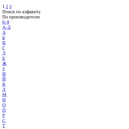
1
2
3
Поиск по алфавиту
По производителю
0–9
A–Z
А
Б
В
Г
Д
Е
Ж
З
И
Й
К
Л
М
Н
О
П
Р
С
Т