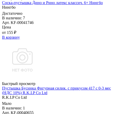
Соска-пустышка Дино и Рино латекс классич. 6+ Нингбо
Нингбо
Достаточно
В наличии: 7
Арт. KF-00041746
Цена
от 155 ₽
В корзину
Быстрый просмотр
Пустышка Бусинка Фигурная силик. с прикусом 417 с 0-3 мес
(НДС 10%) R.K.I.P Co Ltd
R.K.I.P Co Ltd
Мало
В наличии: 1
Арт. KF-00040655