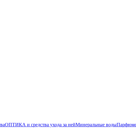
тва
ОПТИКА и средства ухода за ней
Минеральные воды
Парфюмер