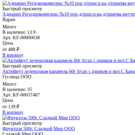
Быстрый просмотр
Адиарин Регидрокомплекс №10 пор д/приг.р-ра д/приема внут
Ядран
Много
В наличии: 13.9
Арт. KF-00000038
Цена
от 488 ₽
В корзину
Быстрый просмотр
Актифрут леденцовая карамель 60г б/сах с цинком и вит.С Ба
Гуслица ООО
Много
В наличии: 35
Арт. KF-00037487
Цена
от 139 ₽
В корзину
Быстрый просмотр
Фруктоза 500г. Сладкий Мир ООО
Сладкий Мир ООО