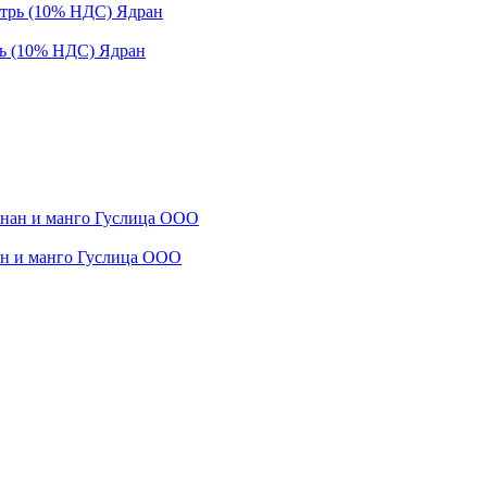
рь (10% НДС) Ядран
нан и манго Гуслица ООО