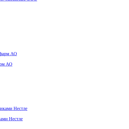
арм АО
ками Нестле