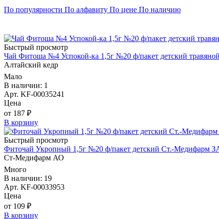
По популярности
По алфавиту
По цене
По наличию
Быстрый просмотр
Чай Фитоша №4 Успокой-ка 1,5г №20 ф/пакет детский травян
Алтайский кедр
Мало
В наличии: 1
Арт. KF-00035241
Цена
от 187 ₽
В корзину
Быстрый просмотр
Фиточай Укропный 1,5г №20 ф/пакет детский Ст.-Медифарм 
Ст-Медифарм АО
Много
В наличии: 19
Арт. KF-00033953
Цена
от 109 ₽
В корзину