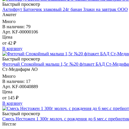
Быстрый просмотр
Актифрут Батончик злаковый 24г банан Злаки на завтрак ООО
Аматег
Много
В наличии: 79
Арт. KF-00000106
Цена
от 42 ₽
В корзину
Быстрый просмотр
Фиточай Спокойный малыш 1,5г №20 ф/пакет БАД Ст-Медиф
Ст-Медифарм АО
Много
В наличии: 17
Арт. KF-00040889
Цена
от 145 ₽
В корзину
Быстрый просмотр
Смесь Нестожен 1 300г молоч. с рождения до 6 мес.с пребиоти
Нестле