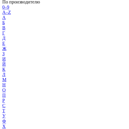
По производителю
0–9
A–Z
А
Б
В
Г
Д
Е
Ж
З
И
Й
К
Л
М
Н
О
П
Р
С
Т
У
Ф
Х