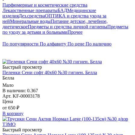
Парфюмерные и косметические средства
Лекарственные препараты
БАД
Медицинские
изделия
Дез.средства
ОПТИКА и средства ухода за
ней
Минеральные воды
Питание детское, лечебное,
диетическое
Предметы и средства личной гигиены
Предметы
по уходу за детьми и больными
Прочее
По популярности
По алфавиту
По цене
По наличию
Быстрый просмотр
Пеленки Сени софт 40х60 №30 гигиен. Белла
Белла
Мало
В наличии: 0.367
Арт. KF-00003178
Цена
от 650 ₽
В корзину
Быстрый просмотр