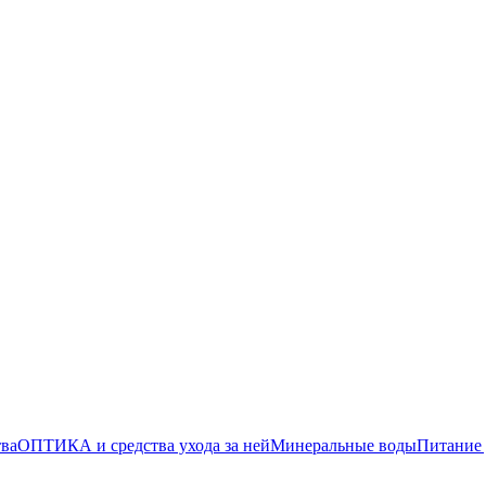
тва
ОПТИКА и средства ухода за ней
Минеральные воды
Питание 