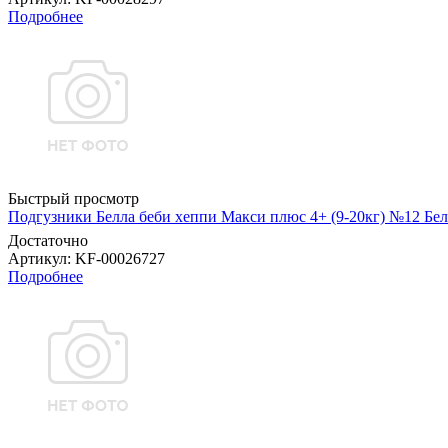
Подробнее
Быстрый просмотр
Подгузники Белла беби хеппи Макси плюс 4+ (9-20кг) №12 Бел
Достаточно
Артикул
: KF-00026727
Подробнее