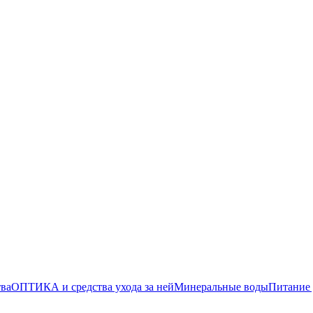
тва
ОПТИКА и средства ухода за ней
Минеральные воды
Питание 