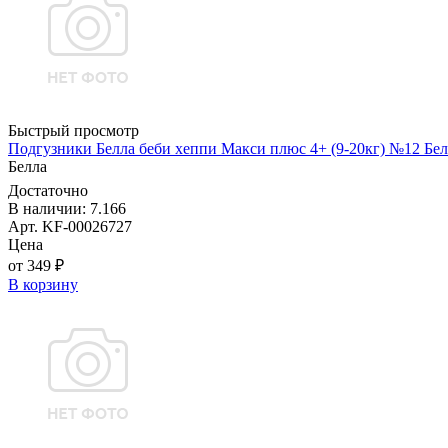
Быстрый просмотр
Подгузники Белла беби хеппи Макси плюс 4+ (9-20кг) №12 Бел
Белла
Достаточно
В наличии: 7.166
Арт. KF-00026727
Цена
от 349 ₽
В корзину