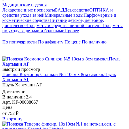
Медицинские изделия
Лекарственные препараты
БАД
Дез.средства
ОПТИКА и
средства ухода за ней
Минеральные воды
Парфюмерные и
косметические средства
Питание детское, лечебное,
диетическое
Предметы и средства личной гигиены
Предметы
по уходу за детьми и больными
Прочее
По популярности
По алфавиту
По цене
По наличию
Быстрый просмотр
Повязка Космопор Силикон №5 10см х 8см самокл.Пауль
Хартманн AГ
Пауль Хартманн AГ
Достаточно
В наличии: 2.4
Арт. KF-00038667
Цена
от 752 ₽
В корзину