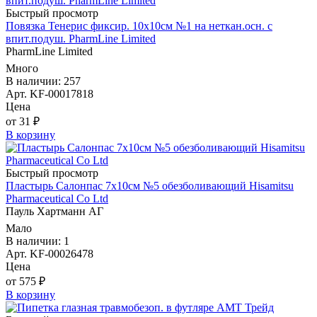
Быстрый просмотр
Повязка Тенерис фиксир. 10х10см №1 на неткан.осн. с
впит.подуш. PharmLine Limited
PharmLine Limited
Много
В наличии: 257
Арт. KF-00017818
Цена
от 31 ₽
В корзину
Быстрый просмотр
Пластырь Салонпас 7х10см №5 обезболивающий Hisamitsu
Pharmaceutical Co Ltd
Пауль Хартманн AГ
Мало
В наличии: 1
Арт. KF-00026478
Цена
от 575 ₽
В корзину