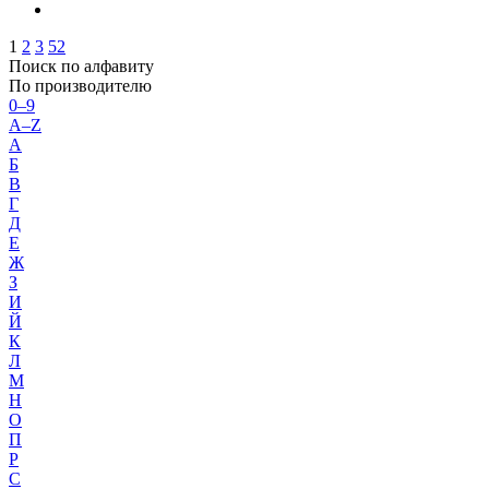
1
2
3
52
Поиск по алфавиту
По производителю
0–9
A–Z
А
Б
В
Г
Д
Е
Ж
З
И
Й
К
Л
М
Н
О
П
Р
С