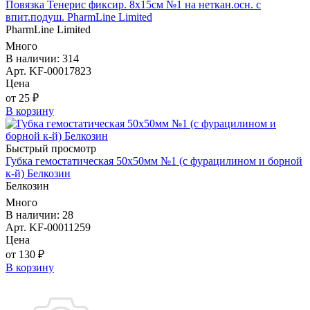
Повязка Тенерис фиксир. 8х15см №1 на неткан.осн. с
впит.подуш. PharmLine Limited
PharmLine Limited
Много
В наличии: 314
Арт. KF-00017823
Цена
от 25 ₽
В корзину
Быстрый просмотр
Губка гемостатическая 50х50мм №1 (с фурацилином и борной
к-й) Белкозин
Белкозин
Много
В наличии: 28
Арт. KF-00011259
Цена
от 130 ₽
В корзину