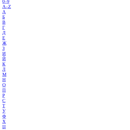
0–9
A–Z
А
Б
В
Г
Д
Е
Ж
З
И
Й
К
Л
М
Н
О
П
Р
С
Т
У
Ф
Х
Ц