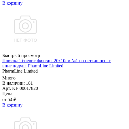
В корзину
Быстрый просмотр
Повязка Тенерис фиксир. 20х10см №1 на неткан.осн. с
впит.подуш. PharmLine Limited
PharmLine Limited
Много
В наличии: 181
Арт. KF-00017820
Цена
от 54 ₽
В корзину