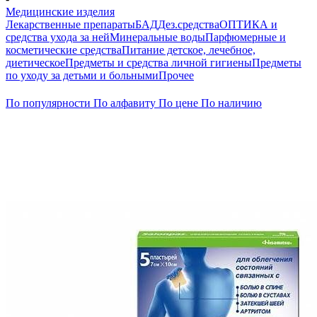
Медицинские изделия
Лекарственные препараты
БАД
Дез.средства
ОПТИКА и
средства ухода за ней
Минеральные воды
Парфюмерные и
косметические средства
Питание детское, лечебное,
диетическое
Предметы и средства личной гигиены
Предметы
по уходу за детьми и больными
Прочее
По популярности
По алфавиту
По цене
По наличию