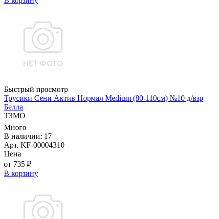
В корзину
Быстрый просмотр
Трусики Сени Актив Нормал Medium (80-110см) №10 д/взр
Белла
ТЗМО
Много
В наличии: 17
Арт. KF-00004310
Цена
от 735 ₽
В корзину