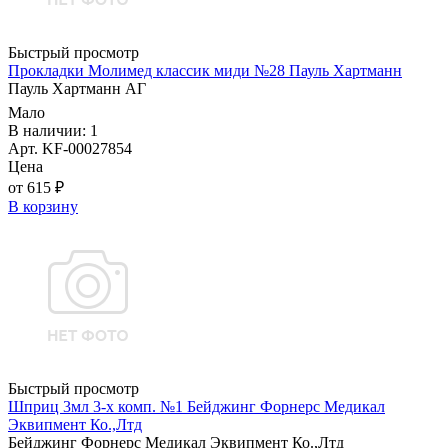
Быстрый просмотр
Прокладки Молимед классик миди №28 Пауль Хартманн
Пауль Хартманн AГ
Мало
В наличии: 1
Арт. KF-00027854
Цена
от 615 ₽
В корзину
Быстрый просмотр
Шприц 3мл 3-х комп. №1 Бейджинг Форнерс Медикал
Эквипмент Ко.,Лтд
Бейджинг Форнерс Медикал Эквипмент Ко.,Лтд