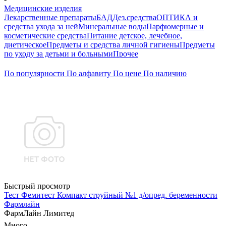
Медицинские изделия
Лекарственные препараты
БАД
Дез.средства
ОПТИКА и
средства ухода за ней
Минеральные воды
Парфюмерные и
косметические средства
Питание детское, лечебное,
диетическое
Предметы и средства личной гигиены
Предметы
по уходу за детьми и больными
Прочее
По популярности
По алфавиту
По цене
По наличию
Быстрый просмотр
Тест Фемитест Компакт струйный №1 д/опред. беременности
Фармлайн
ФармЛайн Лимитед
Много