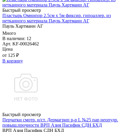
Быстрый просмотр
Пластырь Омнипор 2.5см х 5м фиксир. гипоаллер. из
нетканного материала Пауль Хартманн AГ
Пауль Хартманн AГ
Много
В наличии: 12
Арт. KF-00026462
Цена
от 125 ₽
В корзину
Быстрый просмотр
Перчатки смотр. н/ст. Дермагрип р-р L №25 пар неопудр.
повыш.прочности ВРП Азия Пасифик СДН БХД
ВРП Азия Пасифик СДН БХД