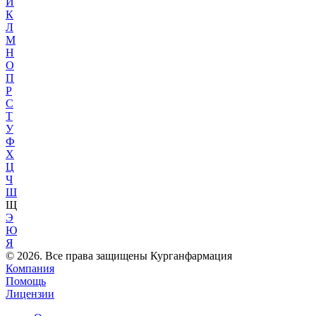
Й
К
Л
М
Н
О
П
Р
С
Т
У
Ф
Х
Ц
Ч
Ш
Щ
Э
Ю
Я
© 2026. Все права защищены Курганфармация
Компания
Помощь
Лицензии