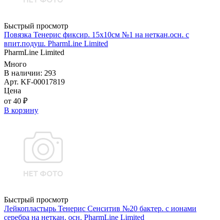
Быстрый просмотр
Повязка Тенерис фиксир. 15х10см №1 на неткан.осн. с
впит.подуш. PharmLine Limited
PharmLine Limited
Много
В наличии: 293
Арт. KF-00017819
Цена
от 40 ₽
В корзину
Быстрый просмотр
Лейкопластырь Тенерис Сенситив №20 бактер. с ионами
серебра на неткан. осн. PharmLine Limited