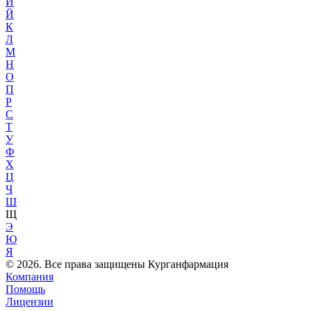
И
Й
К
Л
М
Н
О
П
Р
С
Т
У
Ф
Х
Ц
Ч
Ш
Щ
Э
Ю
Я
© 2026. Все права защищены Курганфармация
Компания
Помощь
Лицензии