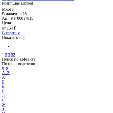
PharmLine Limited
Много
В наличии: 28
Арт. KF-00017815
Цена
от 154 ₽
В корзину
Показать еще
1
2
3
52
Поиск по алфавиту
По производителю
0–9
A–Z
А
Б
В
Г
Д
Е
Ж
З