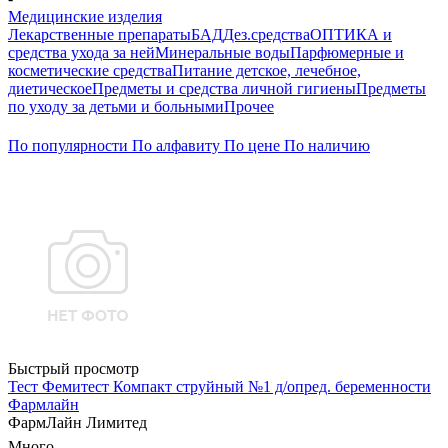
Медицинские изделия
Лекарственные препараты
БАД
Дез.средства
ОПТИКА и
средства ухода за ней
Минеральные воды
Парфюмерные и
косметические средства
Питание детское, лечебное,
диетическое
Предметы и средства личной гигиены
Предметы
по уходу за детьми и больными
Прочее
По популярности
По алфавиту
По цене
По наличию
Быстрый просмотр
Тест Фемитест Компакт струйный №1 д/опред. беременности
Фармлайн
ФармЛайн Лимитед
Много