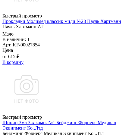
Быстрый просмотр
Прокладки Молимед классик миди №28 Пауль Хартманн
Пауль Хартманн AГ
Мало
В наличии: 1
Арт. KF-00027854
Цена
от 615 ₽
В корзину
Быстрый просмотр
Шприц 3мл 3-х комп. №1 Бейджинг Форнерс Медикал
Эквипмент Ко.,Лтд
Бейджинг Форнерс Медикал Эквипмент Ко.,Лтд