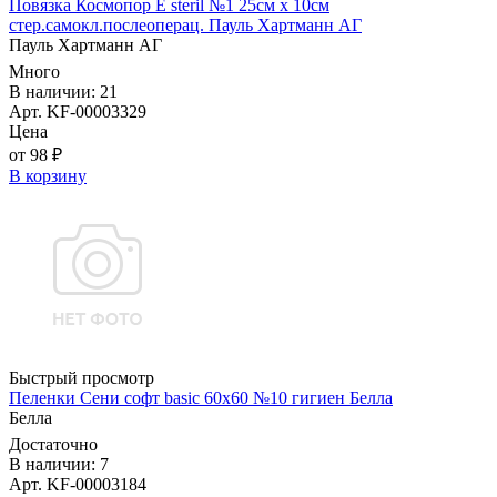
Повязка Космопор E steril №1 25см х 10см
стер.самокл.послеоперац. Пауль Хартманн AГ
Пауль Хартманн AГ
Много
В наличии: 21
Арт. KF-00003329
Цена
от 98 ₽
В корзину
Быстрый просмотр
Пеленки Сени софт basic 60х60 №10 гигиен Белла
Белла
Достаточно
В наличии: 7
Арт. KF-00003184