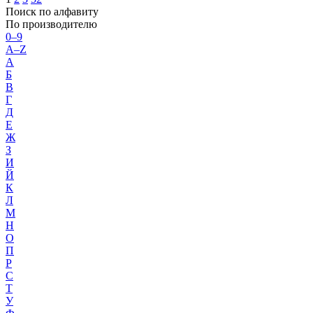
Поиск по алфавиту
По производителю
0–9
A–Z
А
Б
В
Г
Д
Е
Ж
З
И
Й
К
Л
М
Н
О
П
Р
С
Т
У