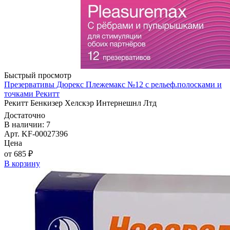
Быстрый просмотр
Презервативы Дюрекс Плежемакс №12 с рельеф.полосками и
точками Рекитт
Рекитт Бенкизер Хелскэр Интернешнл Лтд
Достаточно
В наличии: 7
Арт. KF-00027396
Цена
от 685 ₽
В корзину