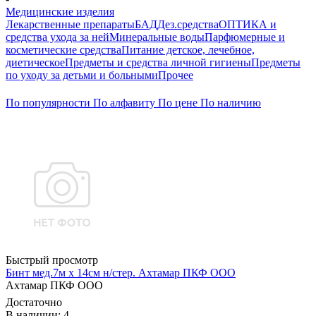
Медицинские изделия
Лекарственные препараты
БАД
Дез.средства
ОПТИКА и
средства ухода за ней
Минеральные воды
Парфюмерные и
косметические средства
Питание детское, лечебное,
диетическое
Предметы и средства личной гигиены
Предметы
по уходу за детьми и больными
Прочее
По популярности
По алфавиту
По цене
По наличию
Быстрый просмотр
Бинт мед.7м х 14см н/стер. Ахтамар ПКФ ООО
Ахтамар ПКФ ООО
Достаточно
В наличии: 4