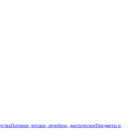
дства
Питание детское, лечебное, диетическое
Предметы и