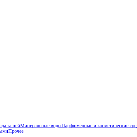
да за ней
Минеральные воды
Парфюмерные и косметические сре
ными
Прочее