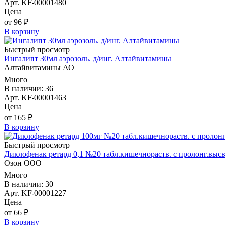
Арт. KF-00001480
Цена
от 96 ₽
В корзину
Быстрый просмотр
Ингалипт 30мл аэрозоль. д/инг. Алтайвитамины
Алтайвитамины АО
Много
В наличии: 36
Арт. KF-00001463
Цена
от 165 ₽
В корзину
Быстрый просмотр
Диклофенак ретард 0,1 №20 табл.кишечнораств. с пролонг.высв.
Озон ООО
Много
В наличии: 30
Арт. KF-00001227
Цена
от 66 ₽
В корзину