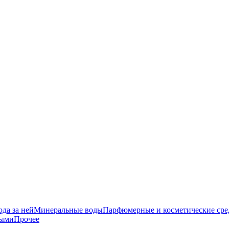
да за ней
Минеральные воды
Парфюмерные и косметические сре
ными
Прочее