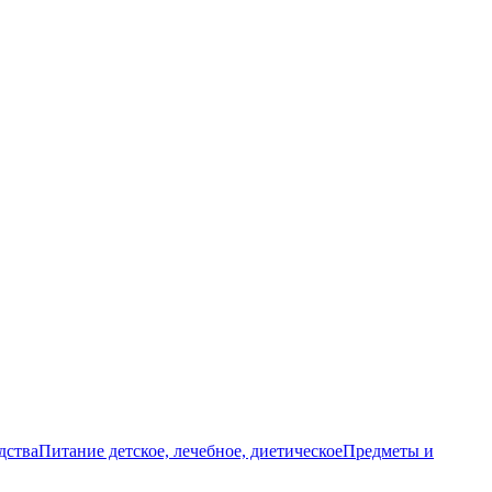
дства
Питание детское, лечебное, диетическое
Предметы и