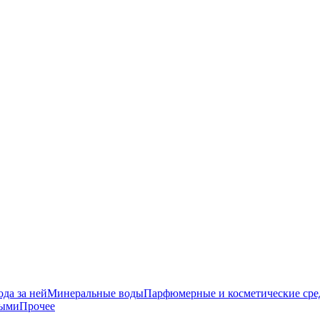
да за ней
Минеральные воды
Парфюмерные и косметические сре
ными
Прочее