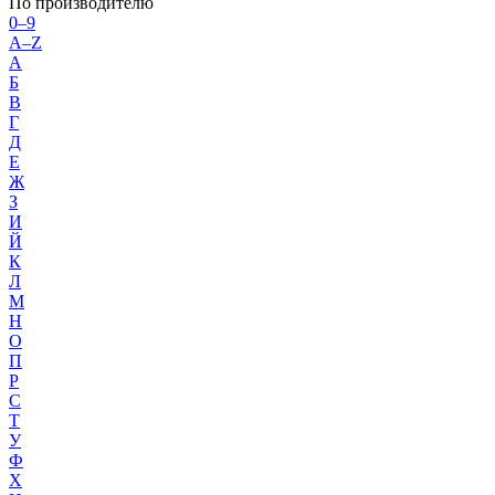
По производителю
0–9
A–Z
А
Б
В
Г
Д
Е
Ж
З
И
Й
К
Л
М
Н
О
П
Р
С
Т
У
Ф
Х