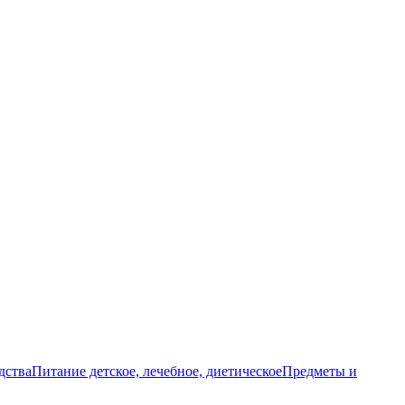
дства
Питание детское, лечебное, диетическое
Предметы и