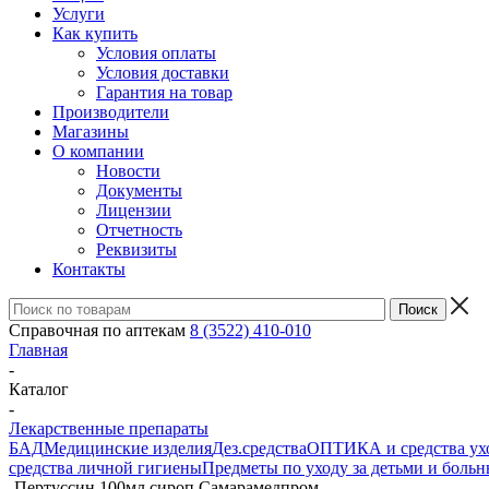
Услуги
Как купить
Условия оплаты
Условия доставки
Гарантия на товар
Производители
Магазины
О компании
Новости
Документы
Лицензии
Отчетность
Реквизиты
Контакты
Справочная по аптекам
8 (3522) 410-010
Главная
-
Каталог
-
Лекарственные препараты
БАД
Медицинские изделия
Дез.средства
ОПТИКА и средства ухо
средства личной гигиены
Предметы по уходу за детьми и боль
-
Пертуссин 100мл сироп Самарамедпром