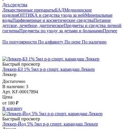
Дез.средства
Лекарственные препараты
БАД
Медицинские
изделия
ОПТИКА и средства ухода за ней
Минеральные
воды
Парфюмерные и косметические средства
Питание
детское, лечебное, диетическое
Предметы и средства личной
гигиены
Предметы по уходу за детьми и больными
Прочее
По популярности
По алфавиту
По цене
По наличию
Быстрый просмотр
Леккер-БЗ 1% 5мл р-р спирт. карандаш Леккер
Леккер
Достаточно
В наличии: 3
Арт. KF-00017894
Цена
от 180 ₽
В корзину
Быстрый просмотр
Леккер-Йод 5% 5мл р-р спирт. карандаш Леккер