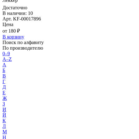
Леккер
Достаточно
В наличии: 10
Арт. KF-00017896
Цена
от 180 ₽
В корзину
Поиск по алфавиту
По производителю
0–9
A–Z
А
Б
В
Г
Д
Е
Ж
З
И
Й
К
Л
М
Н