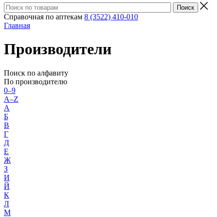
Справочная по аптекам
8 (3522) 410-010
Главная
Производители
Поиск по алфавиту
По производителю
0–9
A–Z
А
Б
В
Г
Д
Е
Ж
З
И
Й
К
Л
М