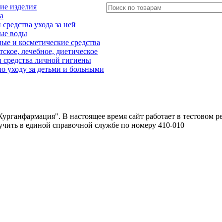
ие изделия
а
редства ухода за ней
ые воды
е и косметические средства
тское, лечебное, диетическое
 средства личной гигиены
о уходу за детьми и больными
урганфармация". В настоящее время сайт работает в тестовом р
чить в единой справочной службе по номеру 410-010