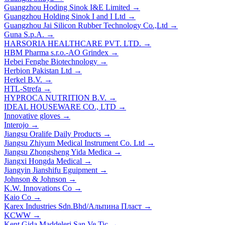
Guangzhou Hoding Sinok I&E Limited
→
Guangzhou Holding Sinok I and I Ltd
→
Guangzhou Jai Silicon Rubber Technology Co.,Ltd
→
Guna S.p.A.
→
HARSORIA HEALTHCARE PVT. LTD.
→
HBM Pharma s.r.o.-AO Grindex
→
Hebei Fenghe Biotechnology
→
Herbion Pakistan Ltd
→
Herkel B.V.
→
HTL-Strefa
→
HYPROCA NUTRITION B.V.
→
IDEAL HOUSEWARE CO., LTD
→
Innovative gloves
→
Interojo
→
Jiangsu Oralife Daily Products
→
Jiangsu Zhiyum Medical Instrument Co. Ltd
→
Jiangsu Zhongsheng Yida Medica
→
Jiangxi Hongda Medical
→
Jiangyin Jianshifu Eguipment
→
Johnson & Johnson
→
K.W. Innovations Co
→
Kaio Co
→
Karex Industries Sdn.Bhd/Альпина Пласт
→
KCWW
→
Kent Gida Maddeleri San Ve Tic
→