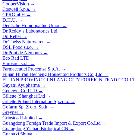
CooperVision
→
Coswell S.p.a.
→
CPRGmbH
→
D.H.U.
→
Deutsche Homoopathie Union
→
Dr.Reddy`s Laboratories Ltd.
→
Dr. Retter
→
Dr.Theiss Naturwaren
→
DSL Food s.r.o.
→
DuPont de Nemours
→
Eco Rad LTD
→
Eurosirel s.r.l.
→
Farmaceutici Procemsa S.p.A.
→
Fujian Hui'an Hecheng Household Products Co.,Ltd
→
FUJIAN PROVINCE JINJIANG CITY FOREIGN TRADE CO.L
Gayatri Ayupharma
→
Genewel Co LTD
→
Gillette (Shanghai)Ltd
→
Gillette Poland Internation Sp.zo.o.
→
Gofarm Sp. Z o.o. Sp.k.
→
Greyner
→
Grinstead Limited
→
Guangdong Foreign Trade Import & Export Co.Ltd
→
Guangdong Yichao Biological CN
→
Guangxi Shuya
→