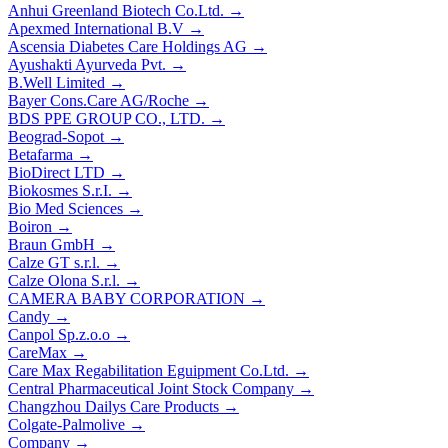
Anhui Greenland Biotech Co.Ltd.
→
Apexmed International B.V
→
Ascensia Diabetes Care Holdings AG
→
Ayushakti Ayurveda Pvt.
→
B.Well Limited
→
Bayer Cons.Care AG/Roche
→
BDS РРЕ GROUP CO., LTD.
→
Beograd-Sopot
→
Betafarma
→
BioDirect LTD
→
Biokosmes S.r.I.
→
Bio Med Sciences
→
Boiron
→
Braun GmbH
→
Calze GT s.r.l.
→
Calze Olona S.r.l.
→
CAMERA BABY CORPORATION
→
Candy
→
Canpol Sp.z.o.o
→
CareMax
→
Care Max Regabilitation Eguipment Co.Ltd.
→
Central Pharmaceutical Joint Stock Company
→
Changzhou Dailys Care Products
→
Colgate-Palmolive
→
Company
→