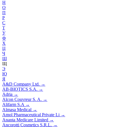
Н
О
П
Р
С
Т
У
Ф
Х
Ц
Ч
Ш
Щ
Э
Ю
Я
A&D Company Ltd.
→
AB-BIOTICS S.A.
→
Adria
→
Alcon Couvreur S. A.
→
Alifarm S.A
→
Almasa Medical
→
Amol Pharmaceutical Private Li
→
Ananta Medicare Limited
→
Ancorotti Cosmetics S.R.L.
→