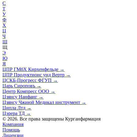
С
Т
У
Ф
Х
Ц
Ч
Ш
Щ
Э
Ю
Я
ЦПР ГМбХ Кирхенфельде
→
ЦПР Продуктионс унд Вертр
→
ЦСКБ-Прогресс ФГУП
→
Царь Сироповъ
→
Центр Компресс ООО
→
Цзянсу Нанфанг
→
Цзянсу Чжиюй Медикал инструмент
→
Ципла Лтд
→
Цэрера ТД
→
© 2026. Все права защищены Курганфармация
Компания
Помощь
Лицензии