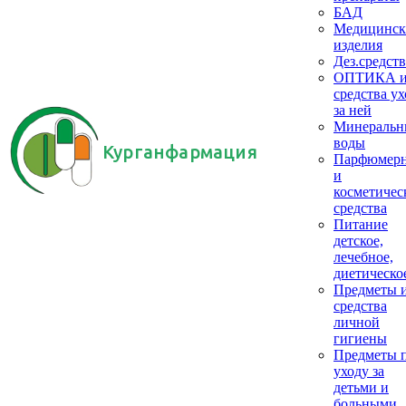
БАД
Медицинск
изделия
Дез.средств
ОПТИКА 
средства ух
за ней
Минеральн
воды
Курганфармация
Парфюмер
и
косметичес
средства
Питание
детское,
лечебное,
диетическо
Предметы 
средства
личной
гигиены
Предметы 
уходу за
детьми и
больными