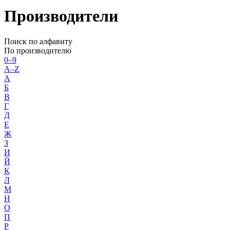
Производители
Поиск по алфавиту
По производителю
0–9
A–Z
А
Б
В
Г
Д
Е
Ж
З
И
Й
К
Л
М
Н
О
П
Р