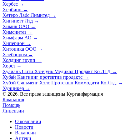
Хербес
→
Хербион
→
Хетеро Лабс Лимитед
→
Хигинетт Лтд
→
Химик ОАО
→
Химсинтез
→
Химфарм АО
→
Хиперион
→
Хитоника ООО
→
Хлебопром
→
Холдинг групп
→
Хорст
→
Хуайань Сити Хэнчунь Медикал Продакт Ко ЛТД
→
Хубай Кангнинг протектив продактс
→
Хубэй Сяньменг Хэлс Протекшн Коммодити Ко.Лтд.
→
Хунцикер
→
© 2026. Все права защищены Курганфармация
Компания
Помощь
Лицензии
О компании
Новости
Вакансии
Аптеки