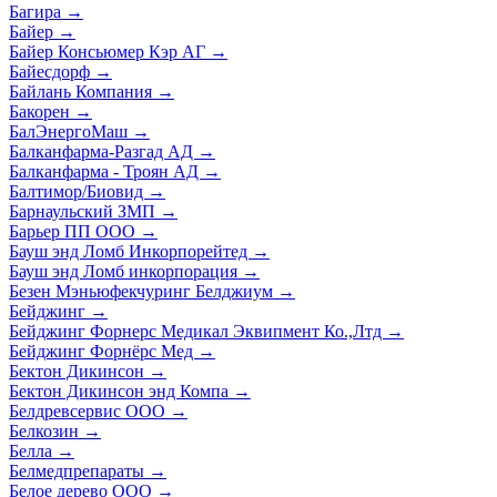
Багира
→
Байер
→
Байер Консьюмер Кэр АГ
→
Байесдорф
→
Байлань Компания
→
Бакорен
→
БалЭнергоМаш
→
Балканфарма-Разгад АД
→
Балканфарма - Троян АД
→
Балтимор/Биовид
→
Барнаульский ЗМП
→
Барьер ПП ООО
→
Бауш энд Ломб Инкорпорейтед
→
Бауш энд Ломб инкорпорация
→
Безен Мэньюфекчуринг Белджиум
→
Бейджинг
→
Бейджинг Форнерс Медикал Эквипмент Ко.,Лтд
→
Бейджинг Форнёрс Мед
→
Бектон Дикинсон
→
Бектон Дикинсон энд Компа
→
Белдревсервис ООО
→
Белкозин
→
Белла
→
Белмедпрепараты
→
Белое дерево ООО
→