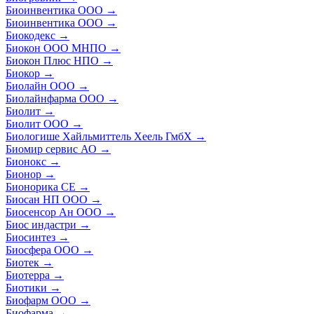
Биоинвентика ООО
→
Биоинвентика ООО
→
Биокодекс
→
Биокон ООО МНПО
→
Биокон Плюс НПО
→
Биокор
→
Биолайн ООО
→
Биолайнфарма ООО
→
Биолит
→
Биолит ООО
→
Биологише Хайльмиттель Хеель ГмбХ
→
Биомир сервис АО
→
Бионокс
→
Бионор
→
Бионорика СЕ
→
Биосан НП ООО
→
Биосенсор Ан ООО
→
Биос индастри
→
Биосинтез
→
Биосфера ООО
→
Биотек
→
Биотерра
→
Биотики
→
Биофарм ООО
→
Биофарма
→