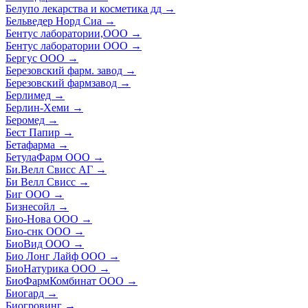
Белупо лекарства и косметика дд
→
Бельведер Норд Сиа
→
Бентус лаборатории,ООО
→
Бентус лаборатории ООО
→
Бергус ООО
→
Березовский фарм. завод
→
Березовский фармзавод
→
Берлимед
→
Берлин-Хеми
→
Беромед
→
Бест Папир
→
Бетафарма
→
БетулаФарм ООО
→
Би.Велл Свисс АГ
→
Би Велл Свисс
→
Биг ООО
→
Бизнесойл
→
Био-Нова ООО
→
Био-снк ООО
→
БиоВид ООО
→
Био Лонг Лайф ООО
→
БиоНатурика ООО
→
БиоФармКомбинат ООО
→
Биогард
→
Биогровинг
→