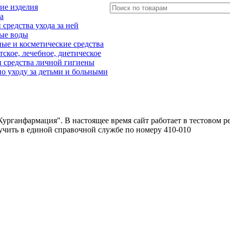
ие изделия
а
редства ухода за ней
ые воды
е и косметические средства
тское, лечебное, диетическое
 средства личной гигиены
о уходу за детьми и больными
урганфармация". В настоящее время сайт работает в тестовом р
чить в единой справочной службе по номеру 410-010