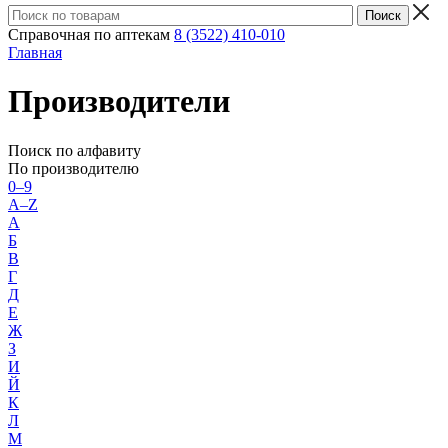
Справочная по аптекам
8 (3522) 410-010
Главная
Производители
Поиск по алфавиту
По производителю
0–9
A–Z
А
Б
В
Г
Д
Е
Ж
З
И
Й
К
Л
М