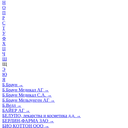
Н
О
П
Р
С
Т
У
Ф
Х
Ц
Ч
Ш
Щ
Э
Ю
Я
Б.Браун
→
Б.Браун Медикал АГ
→
Б.Браун Медикал С.А.
→
Б.Браун Мельзунген АГ
→
Б.Велл
→
БАЙЕР АГ
→
БЕЛУПО, лекарства и косметика д.д.
→
БЕРЛИН-ФАРМА ЗАО
→
БИО КОТТОН ООО
→