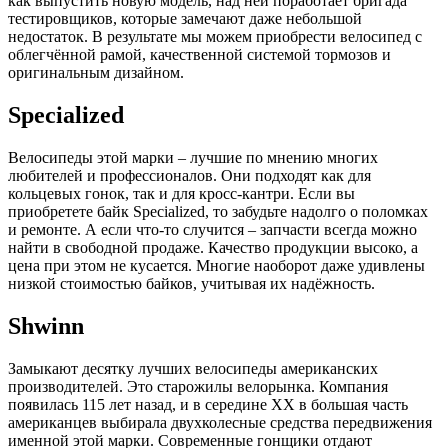
как выпустить новую модель, над ней поработает бригада
тестировщиков, которые замечают даже небольшой
недостаток. В результате мы можем приобрести велосипед с
облегчённой рамой, качественной системой тормозов и
оригинальным дизайном.
Specialized
Велосипеды этой марки – лучшие по мнению многих
любителей и профессионалов. Они подходят как для
кольцевых гонок, так и для кросс-кантри. Если вы
приобретете байк Specialized, то забудьте надолго о поломках
и ремонте. А если что-то случится – запчасти всегда можно
найти в свободной продаже. Качество продукции высоко, а
цена при этом не кусается. Многие наоборот даже удивлены
низкой стоимостью байков, учитывая их надёжность.
Shwinn
Замыкают десятку лучших велосипеды американских
производителей. Это старожилы велорынка. Компания
появилась 115 лет назад, и в середине XX в большая часть
американцев выбирала двухколесные средства передвижения
именной этой марки. Современные гонщики отдают