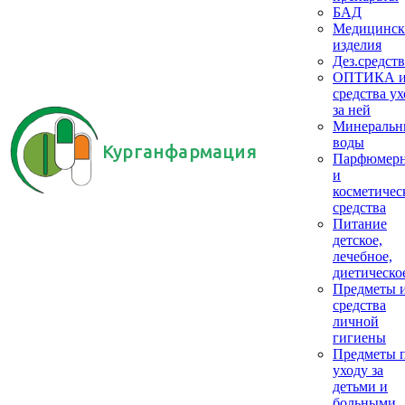
БАД
Медицинск
изделия
Дез.средств
ОПТИКА 
средства ух
за ней
Минеральн
воды
Курганфармация
Парфюмер
и
косметичес
средства
Питание
детское,
лечебное,
диетическо
Предметы 
средства
личной
гигиены
Предметы 
уходу за
детьми и
больными