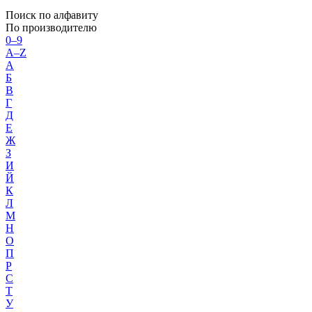
Поиск по алфавиту
По производителю
0–9
A–Z
А
Б
В
Г
Д
Е
Ж
З
И
Й
К
Л
М
Н
О
П
Р
С
Т
У