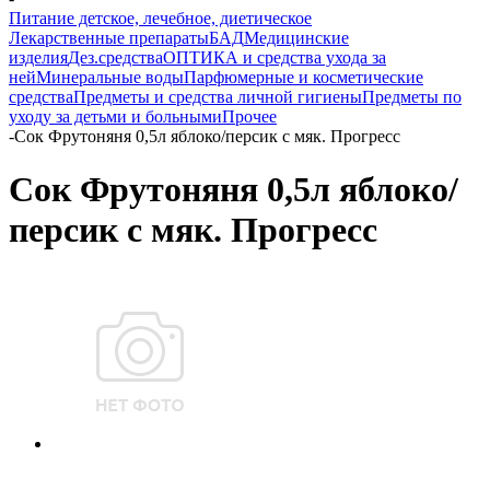
Питание детское, лечебное, диетическое
Лекарственные препараты
БАД
Медицинские
изделия
Дез.средства
ОПТИКА и средства ухода за
ней
Минеральные воды
Парфюмерные и косметические
средства
Предметы и средства личной гигиены
Предметы по
уходу за детьми и больными
Прочее
-
Сок Фрутоняня 0,5л яблоко/персик с мяк. Прогресс
Сок Фрутоняня 0,5л яблоко/
персик с мяк. Прогресс