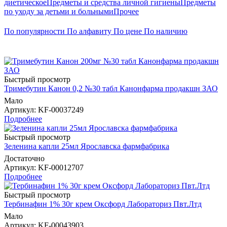
диетическое
Предметы и средства личной гигиены
Предметы
по уходу за детьми и больными
Прочее
По популярности
По алфавиту
По цене
По наличию
Быстрый просмотр
Тримебутин Канон 0,2 №30 табл Канонфарма продакшн ЗАО
Мало
Артикул
: KF-00037249
Подробнее
Быстрый просмотр
Зеленина капли 25мл Ярославска фармфабрика
Достаточно
Артикул
: KF-00012707
Подробнее
Быстрый просмотр
Тербинафин 1% 30г крем Оксфорд Лабораториз Пвт.Лтд
Мало
Артикул
: KF-00043903