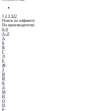
1
2
3
322
Поиск по алфавиту
По производителю
0–9
A–Z
А
Б
В
Г
Д
Е
Ж
З
И
Й
К
Л
М
Н
О
П
Р